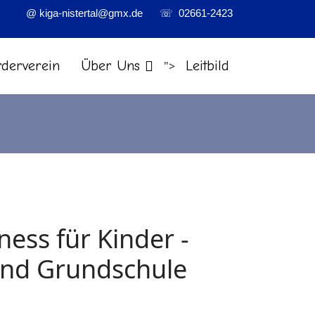
@ kiga-nistertal@gmx.de
☏ 02661-2423
rderverein
Über Uns
Leitbild
">
ess für Kinder -
und Grundschule